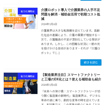
介護ロボット導入で介護業界の人手不足
省力化補助金
問題を解消・補助金活用で初期コスト低
減
2024年1月6日
介護業界は大きな転換期を迎えています。高齢
化社会の進展により、介護の需要が増加する一
方で、介護職員の不足が深刻化している現状が
あります。しかし、この困難な状況に一筋の光
を投げかける技術があります―それが「介護ロ
ボット」で […]
続きを読む
【製造業界注目】スマートファクトリー
省力化補助金
と工場のDX化とは？使える補助金も紹介
2024年1月6日
「未来への架け橋：スマートファクトリーが切
り開く製造業の新時代」 製造業界は、デジタル
革命の波に乗り、劇的な変革の時を迎えていま
す。本記事では、この変革の核心にある「スマ