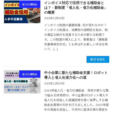
インボイス対応で活用できる補助金と
省力化補助金
は？ - 新制度「省人化・省力化補助金」
の概要
2023年12月30日
インボイス制度の基礎知識 - 何が変わるのか？
インボイス制度は、消費税の透明性を高め、税
の適正な納付を促進するための新たな制度で
す。この制度の導入により、事業者は「適格請
求書等保存方式」とも呼ばれる新しい手法を用
いて、 […]
続きを読む
中小企業に新たな補助金支援！ロボット
省力化補助金
導入と省人化省力化への道
2023年12月29日
2024年省人化・省力化補助金 政府の新たな取
り組み 日本政府は、中小企業のロボット導入や
省人化を目指した設備投資を強く後押しする補
助金支援策の方針を打ち出しました。2023年度
中の実施を目指し、今月中に経済対策の策定を