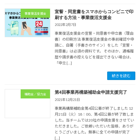
宣誓・同意書をスマホからコンビニで印
事業復活支援金
刷する方法・事業復活支援金
2022年2月7日
事業復活支援金の宣誓・同意書や申立書（理由
書）の印刷方法 事業復活支援金の事前確認や申
請に、自署（手書きのサイン）をした「宣誓・
同意書」は必須の資料です。 そのほか、通帳履
歴や請求書の控えなどを提出できない場合は、
「申立 […]
続きを読む
第4回事業再構築補助金申請支援完了
補助金／協力金
2021年12月21日
事業再構築補助金第4回公募が終了しました 12
月21日（火）18：00、第4回公募が終了致しま
した。当チームでは20社の申請支援をさせてい
ただきました。ご依頼いただいた皆様、ありが
とうございました。無事に全ての申請が完了
[…]