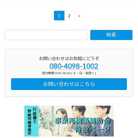
投
1
2
»
固
固
定
定
稿
ペ
ペ
の
ー
ー
検索
ジ
ジ
ペ
ー
お問い合わせはお気軽にどうぞ
080-4098-1002
ジ
受付時間 9:00-18:00 [ 土・日・祝除く ]
送
お問い合わせはこちら
り