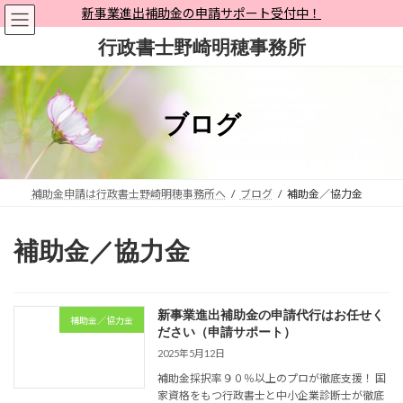
コ
ナ
新事業進出補助金の申請サポート受付中！
ン
ビ
行政書士野崎明穂事務所
テ
ゲ
ン
ー
ツ
シ
へ
ョ
ブログ
ス
ン
キ
に
ッ
移
プ
動
補助金申請は行政書士野崎明穂事務所へ
ブログ
補助金／協力金
補助金／協力金
新事業進出補助金の申請代行はお任せく
補助金／協力金
ださい（申請サポート）
2025年5月12日
補助金採択率９０％以上のプロが徹底支援！ 国
家資格をもつ行政書士と中小企業診断士が徹底