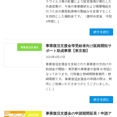
ナウイルス等の影響により経営環境が悪化した
外食産業が、今後の事業継続および需要喚起を
行うための業態転換等の取組みを支援すること
を目的とした補助金です。 （農林水産省 令和
4年度 […]
続きを読む
事業復活支援金等受給者向け販路開拓サ
事業復活支援金
ポート助成事業【東京都】
2022年6月27日
事業復活支援金を支給された事業者の方向けの
助成金が開始！ 東京都の事業者の皆様 お世話に
なっております。行政書士野崎明穂事務所：野
崎明穂です。 事業復活支援金の申請の際は、弊
所にご依頼いただきありがとうございました。
こ […]
続きを読む
事業復活支援金の申請期間延長！申請ア
最新情報