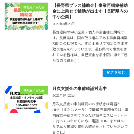
【長野県プラス補助金】事業再構築補助
補助金／協力金
金に上乗せで補助が出ます【長野県内の
中小企業】
2021年8月23日
長野県内の中小企業・個人事業主様に朗報で
す。長野県は、国の取り組みである事業再構築
補助金の採択者へ、更に上乗せで補助金を出す
取り組みを行っています。長野県内で事業をさ
れている皆様は、自己資金を最小限に抑えて新
たな取り組み […]
続きを読む
月次支援金の事前確認対応中
補助金／協力金
2021年8月22日
月次支援金の事前確認のお手続きは電話と
LINE（またはメール）で簡単 当事務所では、事
前確認手続きをできるだけ簡単にスピーディー
に行っていただくため、電話→LINEまたはメー
ルで本人確認や資料の確認をさせていただいて
おり […]