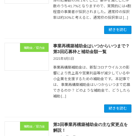
体の応募数の36.1%でした。要件を満たした件
数のうち41.7%となりますので、実質的には4割
程度の事業者が採択されました。通常枠の採択
率は約30%と考えると、通常枠の採択率は […]
続きを読む
事業再構築補助金はいつからいつまで？
補助金／協力金
第3回応募枠と補助金額一覧
2021年8月1日
事業再構築補助金は、新型コロナウイルスの影
響により売上高や営業利益等が減少している中
小企業を支援するための補助金です。 本記事で
は、 事業再構築補助金はいつからいつまで応募
できるのか？ どのような補助金で、どうしたら
補助 […]
続きを読む
第3回事業再構築補助金の主な変更点を
補助金／協力金
解説！