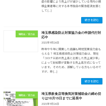
症の影響により売上げが減少している市内小規
模企業者等に対する本市独自の緊急経済支援と
して […]
続きを読む
埼玉県感染防止対策協力金の申請代行対
補助金／協力金
応中
2021年9月26日
昨年や今年に開業した店舗も時短営業協力金も
らえる？ 埼玉県感染防止対策協力金は、現在
「コロナ以前の売上高と比較した売上減少率」
によって支給額が変動する売上高方式になって
います。 そのため、誤解している方もいるので
すが、昨 […]
続きを読む
埼玉県飲食店等換気対策補助金の締め切
補助金／協力金
りは10月15日までに延長中
2021年9月26日