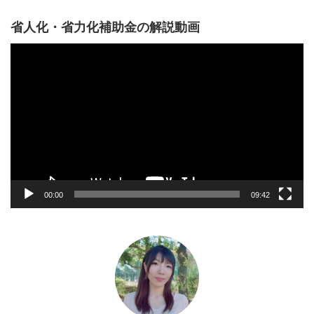
省人化・省力化補助金の解説動画
動
画
プ
レ
ー
ヤ
ー
00:00
09:42