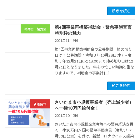
続きを読む
第4回事業再構築補助金・緊急事態宣言
補助金／協力金
特別枠の魅力
2021年11月9日
第4回事業再構築補助金の公募期間・締め切り
日は？ 公募期間：令和３年10月28日(木) ～ 令
和３年12月21日(火)18:00まで 締め切り日は12
月21日となりました。年末の忙しい時期と重な
りますので、補助金の事業計 […]
続きを読む
さいたま市小規模事業者（売上減少者）
新着情報
へ一律10万円給付金！
2021年10月5日
さいたま市内小規模企業者等への緊急経済支援
＜一律10万円＞ 国の緊急事態宣言（令和3年7
月30日公示）を受け、新型コロナウイルス感染