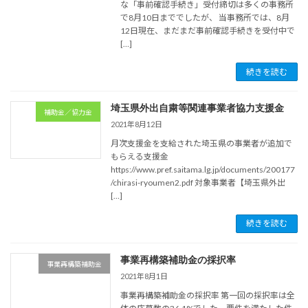
な「事前確認手続き」受付締切は多くの事務所
で8月10日まででしたが、 当事務所では、8月
12日現在、まだまだ事前確認手続きを受付中で
[…]
続きを読む
埼玉県外出自粛等関連事業者協力支援金
補助金／協力金
2021年8月12日
月次支援金を支給された埼玉県の事業者が追加で
もらえる支援金
https://www.pref.saitama.lg.jp/documents/200177
/chirasi-ryoumen2.pdf 対象事業者【埼玉県外出
[…]
続きを読む
事業再構築補助金の採択率
事業再構築補助金
2021年8月1日
事業再構築補助金の採択率 第一回の採択率は全