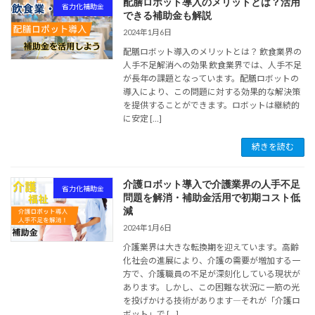
配膳ロボット導入のメリットとは？活用
省力化補助金
できる補助金も解説
2024年1月6日
配膳ロボット導入のメリットとは？ 飲食業界の
人手不足解消への効果 飲食業界では、人手不足
が長年の課題となっています。配膳ロボットの
導入により、この問題に対する効果的な解決策
を提供することができます。ロボットは継続的
に安定 […]
続きを読む
介護ロボット導入で介護業界の人手不足
省力化補助金
問題を解消・補助金活用で初期コスト低
減
2024年1月6日
介護業界は大きな転換期を迎えています。高齢
化社会の進展により、介護の需要が増加する一
方で、介護職員の不足が深刻化している現状が
あります。しかし、この困難な状況に一筋の光
を投げかける技術があります―それが「介護ロ
ボット」で […]