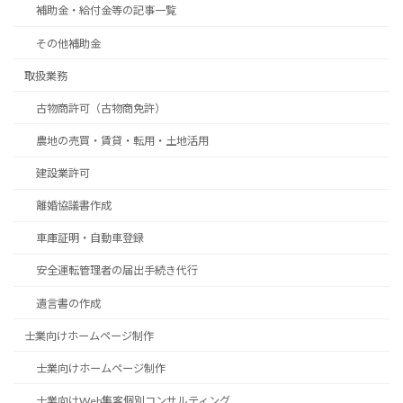
補助金・給付金等の記事一覧
その他補助金
取扱業務
古物商許可（古物商免許）
農地の売買・賃貸・転用・土地活用
建設業許可
離婚協議書作成
車庫証明・自動車登録
安全運転管理者の届出手続き代行
遺言書の作成
士業向けホームページ制作
士業向けホームページ制作
士業向けWeb集客個別コンサルティング