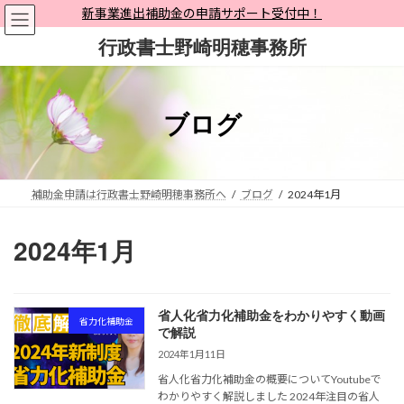
コ
ナ
新事業進出補助金の申請サポート受付中！
ン
ビ
行政書士野崎明穂事務所
テ
ゲ
ン
ー
ツ
シ
へ
ョ
ブログ
ス
ン
キ
に
ッ
移
プ
動
補助金申請は行政書士野崎明穂事務所へ
ブログ
2024年1月
2024年1月
省人化省力化補助金をわかりやすく動画
省力化補助金
で解説
2024年1月11日
省人化省力化補助金の概要についてYoutubeで
わかりやすく解説しました 2024年注目の省人