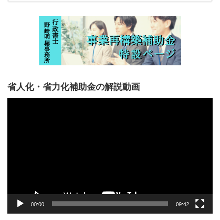
省人化・省力化補助金の解説動画
動
画
プ
レ
ー
ヤ
ー
00:00
09:42