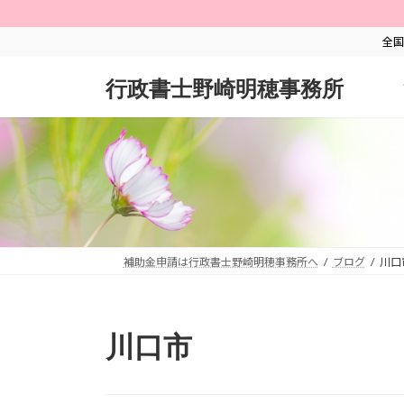
コ
ナ
ン
ビ
全国
テ
ゲ
ン
ー
行政書士野崎明穂事務所
ツ
シ
へ
ョ
ス
ン
キ
に
ッ
移
プ
動
補助金申請は行政書士野崎明穂事務所へ
ブログ
川口
川口市