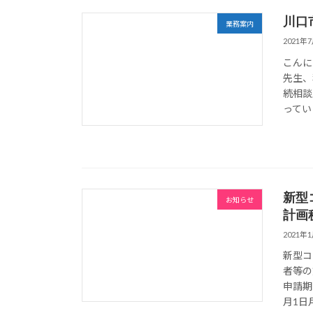
川口
業務案内
2021年
こんに
先生、
続相談
っていき
新型
お知らせ
計画
2021年
新型コ
者等の
申請期
月1日