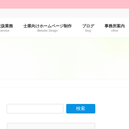
！
取扱業務
士業向けホームページ制作
ブログ
事務所案内
service
Website Design
blog
office
検索