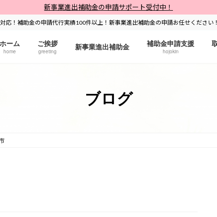
新事業進出補助金の申請サポート受付中！
対応！補助金の申請代行実績100件以上！新事業進出補助金の申請お任せください
ホーム
ご挨拶
補助金申請支援
新事業進出補助金
home
greeting
hojokin
ブログ
市