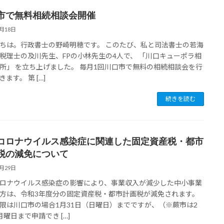
市で無料相続相談会開催
7月18日
ちは。行政書士の野崎明穂です。 このたび、私と司法書士の若海
税理士の及川先生、FPの小林先生の4人で、 「川口キューポラ相
所」 を立ち上げました。 毎月1回川口市で無料の相続相談会を行
ます。 第 […]
続きを読む
コロナウイルス感染症に関連した固定資産税・都市
税の減免について
1月29日
ロナウイルス感染症の影響により、事業収入が減少した中小事業
方は、令和3年度分の固定資産税・都市計画税が減免されます。
限は川口市の場合1月31日（日曜日）までですが、（※蕨市は2
月曜日まで申請でき […]