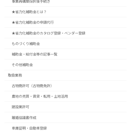
事業再構築採択後手続き
★省力化補助金とは？
★省力化補助金の申請代行
★省力化補助金のカタログ登録・ベンダー登録
ものづくり補助金
補助金・給付金等の記事一覧
その他補助金
取扱業務
古物商許可（古物商免許）
農地の売買・賃貸・転用・土地活用
建設業許可
離婚協議書作成
車庫証明・自動車登録