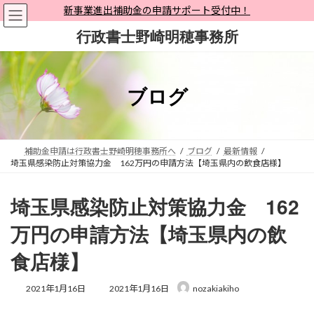
コ
ナ
新事業進出補助金の申請サポート受付中！
ン
ビ
行政書士野崎明穂事務所
テ
ゲ
ン
ー
ツ
シ
へ
ョ
ブログ
ス
ン
キ
に
ッ
移
プ
動
補助金申請は行政書士野崎明穂事務所へ
ブログ
最新情報
埼玉県感染防止対策協力金 162万円の申請方法【埼玉県内の飲食店様】
埼玉県感染防止対策協力金 162
万円の申請方法【埼玉県内の飲
食店様】
最
2021年1月16日
2021年1月16日
nozakiakiho
終
更