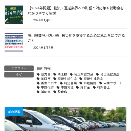
【2024年問題】物流・運送業界への影響と対応策や補助金を
わかりやすく解説
2024年1月8日
石川県能登地方地震 - 被災地を支援するために私たちにできる
こと
2024年1月7日
最新情報
カテゴリー
協力金
埼玉県
埼玉県協力金
埼玉県飲食店
タグ
川口市
持続化給付金
持続化補助金
新型コロナ
時短営業
時短要請
申請サポート
申請代行
申請方法
給付金
行政書士
補助金
飲食店
前の記事