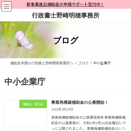
コ
ナ
新事業進出補助金の申請サポート受付中！
ン
ビ
行政書士野崎明穂事務所
テ
ゲ
ン
ー
ツ
シ
へ
ョ
ブログ
ス
ン
キ
に
ッ
移
プ
動
補助金申請は行政書士野崎明穂事務所へ
ブログ
中小企業庁
中小企業庁
事業再構築補助金の公募開始！
補助金／協力金
2021年3月29日
事業再構築補助金の公募要領発表 事業再構築補
助金の公募要領が、令和3年3月26日金曜日にや
っと公開されました。 事業再構築補助金はいつ