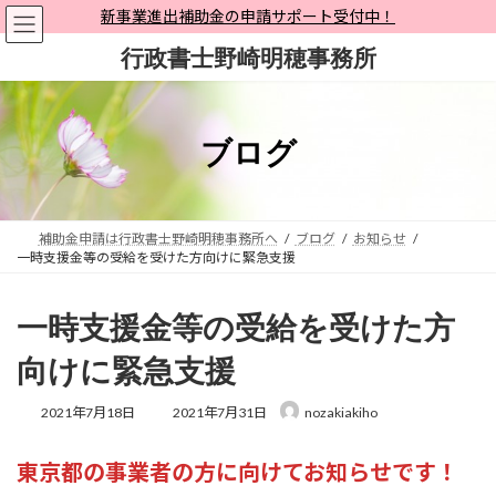
コ
ナ
新事業進出補助金の申請サポート受付中！
ン
ビ
行政書士野崎明穂事務所
テ
ゲ
ン
ー
ツ
シ
へ
ョ
ブログ
ス
ン
キ
に
ッ
移
プ
動
補助金申請は行政書士野崎明穂事務所へ
ブログ
お知らせ
一時支援金等の受給を受けた方向けに緊急支援
一時支援金等の受給を受けた方
向けに緊急支援
最
2021年7月18日
2021年7月31日
nozakiakiho
終
更
東京都の事業者の方に向けてお知らせです！
新
日