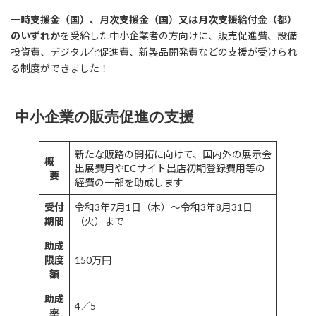
時
:
一時支援金（国）、月次支援金（国）又は月次支援給付金（都）
のいずれか
を受給した中小企業者の方向けに、販売促進費、設備
投資費、デジタル化促進費、新製品開発費などの支援が受けられ
る制度ができました！
中小企業の販売促進の支援
新たな販路の開拓に向けて、国内外の展示会
概
出展費用やECサイト出店初期登録費用等の
要
経費の一部を助成します
受付
令和3年7月1日（木）～令和3年8月31日
期間
（火）まで
助成
限度
150万円
額
助成
4／5
率