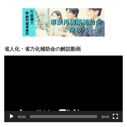
省人化・省力化補助金の解説動画
動
画
プ
レ
ー
ヤ
ー
00:00
09:42