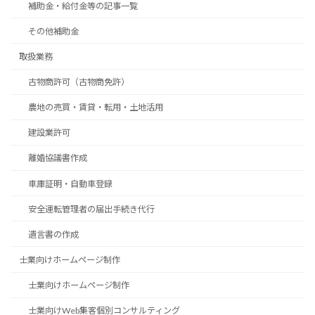
補助金・給付金等の記事一覧
その他補助金
取扱業務
古物商許可（古物商免許）
農地の売買・賃貸・転用・土地活用
建設業許可
離婚協議書作成
車庫証明・自動車登録
安全運転管理者の届出手続き代行
遺言書の作成
士業向けホームページ制作
士業向けホームページ制作
士業向けWeb集客個別コンサルティング