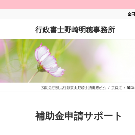
コ
ナ
ン
ビ
全国
テ
ゲ
ン
ー
行政書士野崎明穂事務所
ツ
シ
へ
ョ
ス
ン
キ
に
ッ
移
プ
動
補助金申請は行政書士野崎明穂事務所へ
ブログ
補助
補助金申請サポート