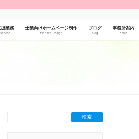
！
取扱業務
士業向けホームページ制作
ブログ
事務所案内
service
Website Design
blog
office
検索