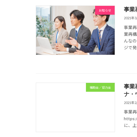
事業
お知らせ
2021年
事業再
業再構
んなの
ジで発
事業
補助金／協力金
ナ・
2021年
事業再
https:
に、上