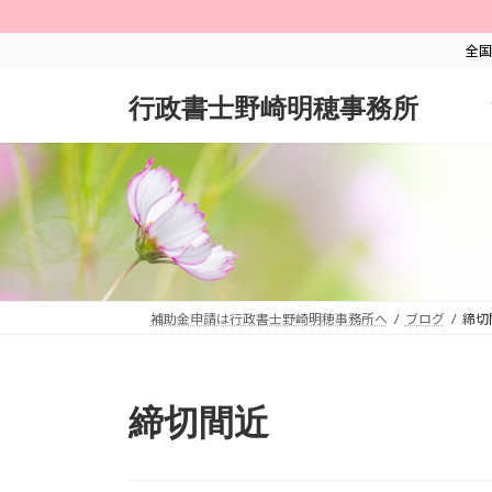
コ
ナ
ン
ビ
全国
テ
ゲ
ン
ー
行政書士野崎明穂事務所
ツ
シ
へ
ョ
ス
ン
キ
に
ッ
移
プ
動
補助金申請は行政書士野崎明穂事務所へ
ブログ
締切
締切間近