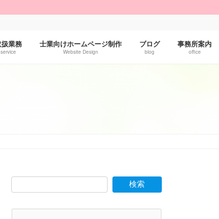
！
取扱業務
士業向けホームページ制作
ブログ
事務所案内
service
Website Design
blog
office
検索