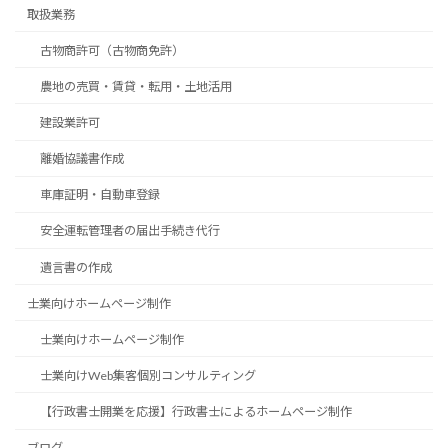
取扱業務
古物商許可（古物商免許）
農地の売買・賃貸・転用・土地活用
建設業許可
離婚協議書作成
車庫証明・自動車登録
安全運転管理者の届出手続き代行
遺言書の作成
士業向けホームページ制作
士業向けホームページ制作
士業向けWeb集客個別コンサルティング
【行政書士開業を応援】行政書士によるホームページ制作
ブログ