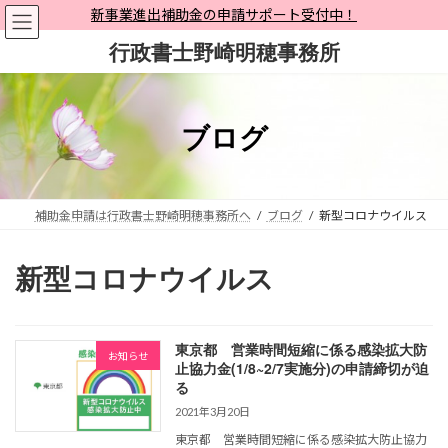
コ
ナ
新事業進出補助金の申請サポート受付中！
ン
ビ
行政書士野崎明穂事務所
テ
ゲ
ン
ー
ツ
シ
へ
ョ
ブログ
ス
ン
キ
に
ッ
移
プ
動
補助金申請は行政書士野崎明穂事務所へ
ブログ
新型コロナウイルス
新型コロナウイルス
東京都 営業時間短縮に係る感染拡大防
お知らせ
止協力金(1/8~2/7実施分)の申請締切が迫
る
2021年3月20日
東京都 営業時間短縮に係る感染拡大防止協力