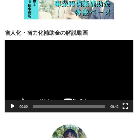
省人化・省力化補助金の解説動画
動
画
プ
レ
ー
ヤ
ー
00:00
09:42