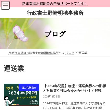
コ
ナ
新事業進出補助金の申請サポート受付中！
ン
ビ
行政書士野崎明穂事務所
テ
ゲ
ン
ー
ツ
シ
へ
ョ
ブログ
ス
ン
キ
に
ッ
移
プ
動
補助金申請は行政書士野崎明穂事務所へ
ブログ
運送業
運送業
【2024年問題】物流・運送業界への影響
省力化補助金
と対応策や補助金をわかりやすく解説
2024年1月8日
2024年問題が物流・運送業界に大きな波をもた
らしています。この記事では、法改正の影響、