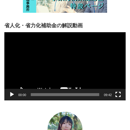
省人化・省力化補助金の解説動画
動
画
プ
レ
ー
ヤ
ー
00:00
09:42