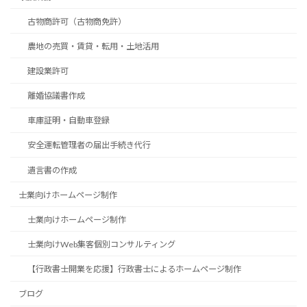
古物商許可（古物商免許）
農地の売買・賃貸・転用・土地活用
建設業許可
離婚協議書作成
車庫証明・自動車登録
安全運転管理者の届出手続き代行
遺言書の作成
士業向けホームページ制作
士業向けホームページ制作
士業向けWeb集客個別コンサルティング
【行政書士開業を応援】行政書士によるホームページ制作
ブログ