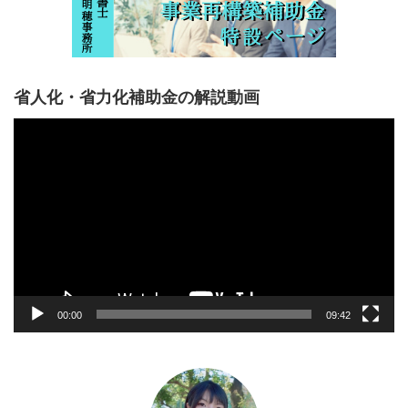
省人化・省力化補助金の解説動画
動
画
プ
レ
ー
ヤ
ー
00:00
09:42