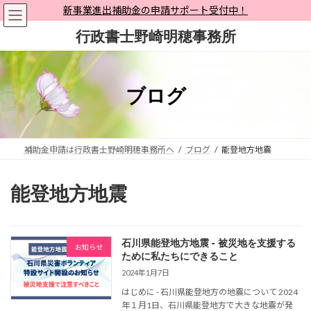
コ
ナ
新事業進出補助金の申請サポート受付中！
ン
ビ
行政書士野崎明穂事務所
テ
ゲ
ン
ー
ツ
シ
へ
ョ
ブログ
ス
ン
キ
に
ッ
移
プ
動
補助金申請は行政書士野崎明穂事務所へ
ブログ
能登地方地震
能登地方地震
石川県能登地方地震 - 被災地を支援する
お知らせ
ために私たちにできること
2024年1月7日
はじめに - 石川県能登地方の地震について 2024
年１月1日、石川県能登地方で大きな地震が発