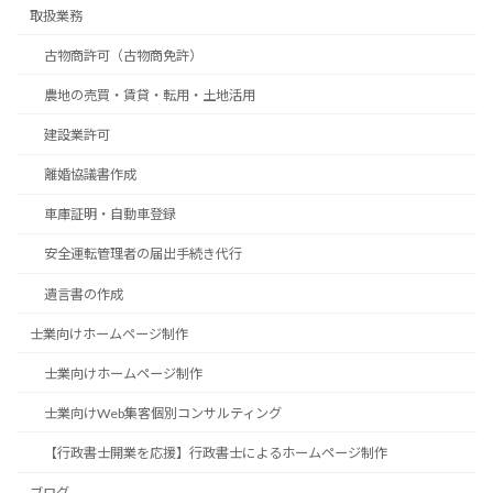
取扱業務
古物商許可（古物商免許）
農地の売買・賃貸・転用・土地活用
建設業許可
離婚協議書作成
車庫証明・自動車登録
安全運転管理者の届出手続き代行
遺言書の作成
士業向けホームページ制作
士業向けホームページ制作
士業向けWeb集客個別コンサルティング
【行政書士開業を応援】行政書士によるホームページ制作
ブログ