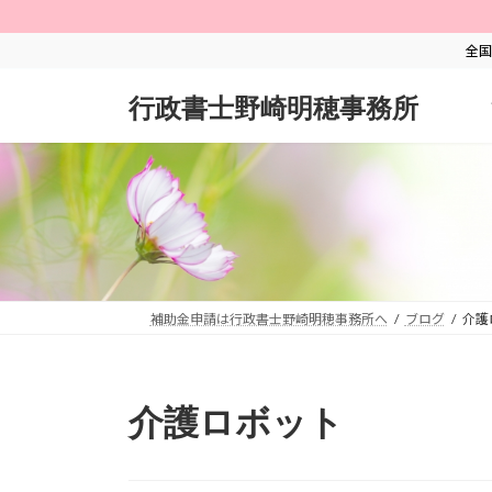
コ
ナ
ン
ビ
全国
テ
ゲ
ン
ー
行政書士野崎明穂事務所
ツ
シ
へ
ョ
ス
ン
キ
に
ッ
移
プ
動
補助金申請は行政書士野崎明穂事務所へ
ブログ
介護
介護ロボット