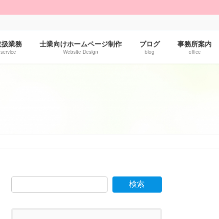
！
取扱業務
士業向けホームページ制作
ブログ
事務所案内
service
Website Design
blog
office
検索