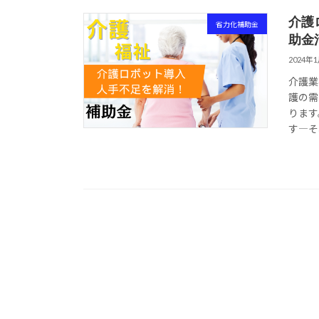
介護
省力化補助金
助金
2024年
介護業
護の需
ります
す―そ