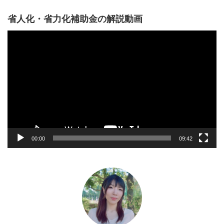
省人化・省力化補助金の解説動画
動
画
プ
レ
ー
ヤ
ー
00:00
09:42