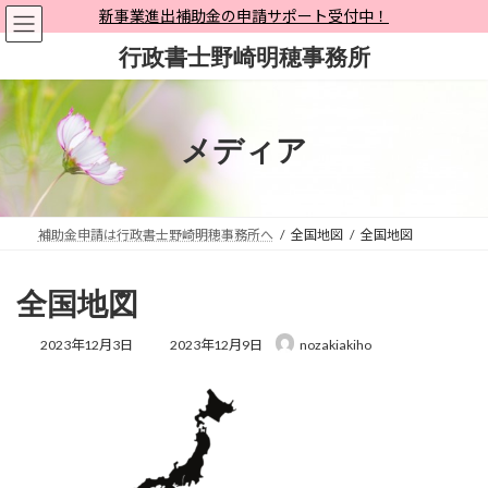
コ
ナ
新事業進出補助金の申請サポート受付中！
ン
ビ
行政書士野崎明穂事務所
テ
ゲ
ン
ー
ツ
シ
へ
ョ
メディア
ス
ン
キ
に
ッ
移
プ
動
補助金申請は行政書士野崎明穂事務所へ
全国地図
全国地図
全国地図
最
2023年12月3日
2023年12月9日
nozakiakiho
終
更
新
日
時
: