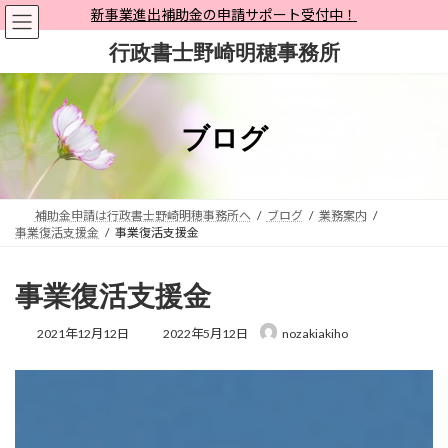
コ
ナ
新事業進出補助金の申請サポート受付中！
ン
ビ
行政書士野崎明穂事務所
テ
ゲ
ン
ー
ツ
シ
へ
ョ
ブログ
ス
ン
キ
に
ッ
移
プ
動
補助金申請は行政書士野崎明穂事務所へ
ブログ
業務案内
事業復活支援金
事業復活支援金
事業復活支援金
最
2021年12月12日
2022年5月12日
nozakiakiho
終
更
新
日
時
: