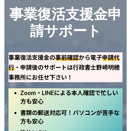
事業復活支援金申
請サポート
事業復活支援金の
事前確認
から電子
申請代
行
・申請後のサポートは行政書士野崎明穂
事務所にお任せ下さい！
Zoom・LINEによる本人確認で忙しい
方も安心
書類の郵送対応可！パソコンが苦手な
方も安心