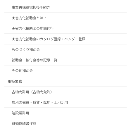
事業再構築採択後手続き
★省力化補助金とは？
★省力化補助金の申請代行
★省力化補助金のカタログ登録・ベンダー登録
ものづくり補助金
補助金・給付金等の記事一覧
その他補助金
取扱業務
古物商許可（古物商免許）
農地の売買・賃貸・転用・土地活用
建設業許可
離婚協議書作成