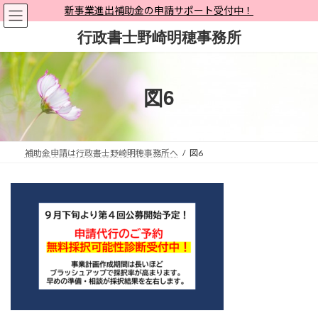
コ
ナ
新事業進出補助金の申請サポート受付中！
ン
ビ
行政書士野崎明穂事務所
テ
ゲ
ン
ー
ツ
シ
へ
ョ
図6
ス
ン
キ
に
ッ
移
プ
動
補助金申請は行政書士野崎明穂事務所へ
図6