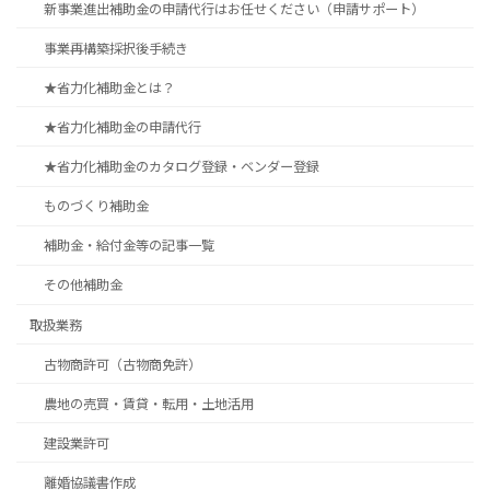
新事業進出補助金の申請代行はお任せください（申請サポート）
事業再構築採択後手続き
★省力化補助金とは？
★省力化補助金の申請代行
★省力化補助金のカタログ登録・ベンダー登録
ものづくり補助金
補助金・給付金等の記事一覧
その他補助金
取扱業務
古物商許可（古物商免許）
農地の売買・賃貸・転用・土地活用
建設業許可
離婚協議書作成