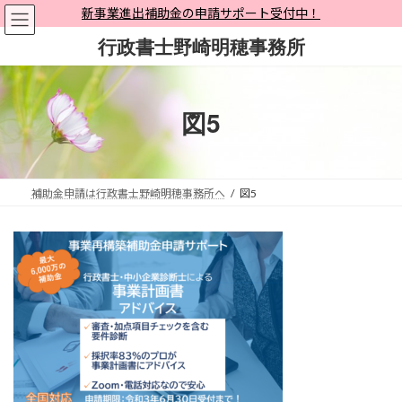
コ
ナ
新事業進出補助金の申請サポート受付中！
ン
ビ
行政書士野崎明穂事務所
テ
ゲ
ン
ー
ツ
シ
へ
ョ
図5
ス
ン
キ
に
ッ
移
プ
動
補助金申請は行政書士野崎明穂事務所へ
図5