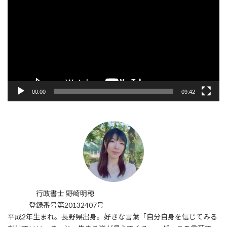
プ
レ
ー
ヤ
ー
00:00
09:42
行政書士 野崎明穂
登録番号第20132407号
平成2年生まれ。長野県出身。好きな言葉「自分自身を信じてみる