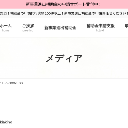
新事業進出補助金の申請サポート受付中！
対応！補助金の申請代行実績100件以上！新事業進出補助金の申請お任せください
ホーム
ご挨拶
補助金申請支援
新事業進出補助金
home
greeting
hojokin
メディア
B-5-300x300
kiakiho