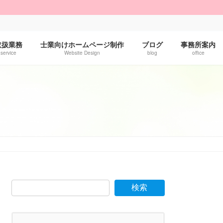
！
取扱業務
士業向けホームページ制作
ブログ
事務所案内
service
Website Design
blog
office
検索