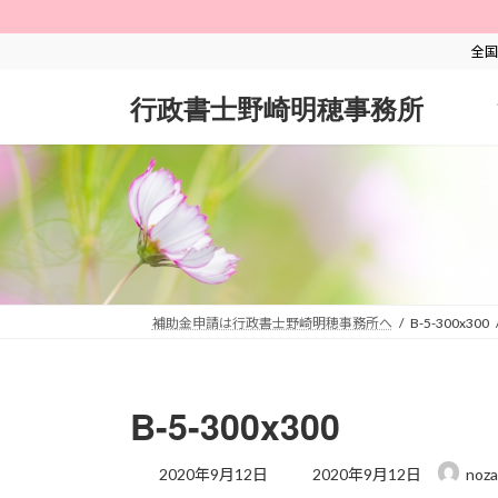
コ
ナ
ン
ビ
全国
テ
ゲ
ン
ー
行政書士野崎明穂事務所
ツ
シ
へ
ョ
ス
ン
キ
に
ッ
移
プ
動
補助金申請は行政書士野崎明穂事務所へ
B-5-300x300
B-5-300x300
最
2020年9月12日
2020年9月12日
noza
終