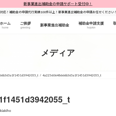
新事業進出補助金の申請サポート受付中！
対応！補助金の申請代行実績100件以上！新事業進出補助金の申請お任せください
ホーム
ご挨拶
補助金申請支援
新事業進出補助金
home
greeting
hojokin
メディア
66b365a1f1451d3942055_t
4a22560648666b365a1f1451d3942055_t
1f1451d3942055_t
kiakiho