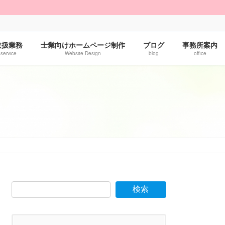
！
取扱業務
士業向けホームページ制作
ブログ
事務所案内
service
Website Design
blog
office
検索