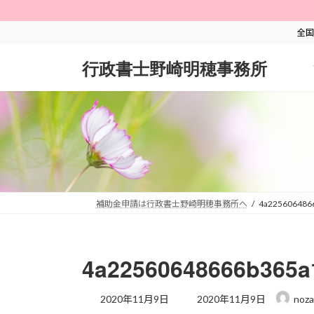
コ
ナ
ン
ビ
全国
テ
ゲ
ン
ー
行政書士野崎明穂事務所
ツ
シ
へ
ョ
ス
ン
キ
に
ッ
移
プ
動
補助金申請は行政書士野崎明穂事務所へ
4a225606486
4a22560648666b365a
最
2020年11月9日
2020年11月9日
noza
終