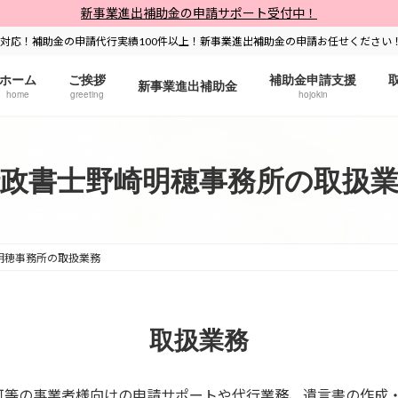
新事業進出補助金の申請サポート受付中！
対応！補助金の申請代行実績100件以上！新事業進出補助金の申請お任せください
ホーム
ご挨拶
補助金申請支援
新事業進出補助金
home
greeting
hojokin
政書士野崎明穂事務所の取扱
明穂事務所の取扱業務
取扱業務
可等の事業者様向けの申請サポートや代行業務、遺言書の作成