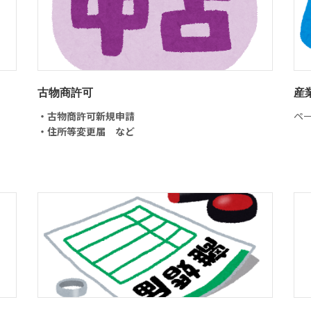
古物商許可
産
・古物商許可新規申請
ペ
・住所等変更届 など