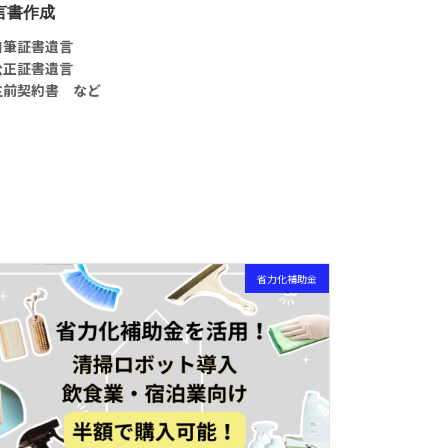
言書作成
自筆証書遺言
公正証書遺言
生前契約書 など
省力化補助金