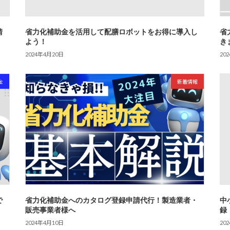
請
省力化補助金を活用して配膳ロボットをお得に導入し
省
よう！
き
2024年4月20日
20
金
新着情報
で
省力化補助金へのカタログ登録申請代行！製造業者・
中
販売事業者様へ
録
2024年4月10日
20