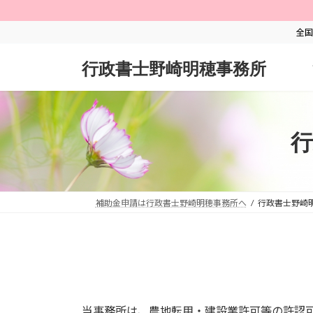
コ
ナ
ン
ビ
全国
テ
ゲ
ン
ー
行政書士野崎明穂事務所
ツ
シ
へ
ョ
ス
ン
キ
に
行
ッ
移
プ
動
補助金申請は行政書士野崎明穂事務所へ
行政書士野崎
当事務所は、農地転用・建設業許可等の許認