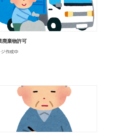
業廃棄物許可
ージ作成中