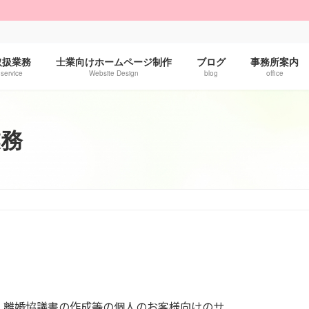
！
取扱業務
士業向けホームページ制作
ブログ
事務所案内
service
Website Design
blog
office
業務
・離婚協議書の作成等の個人のお客様向けのサ