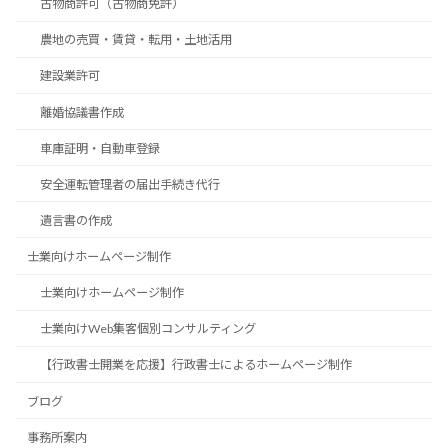
古物商許可（古物商免許）
農地の売買・賃貸・転用・土地活用
建設業許可
離婚協議書作成
車庫証明・自動車登録
安全運転管理者の届出手続き代行
遺言書の作成
士業向けホームページ制作
士業向けホームページ制作
士業向けWeb集客個別コンサルティング
【行政書士開業を応援】行政書士によるホームページ制作
ブログ
事務所案内