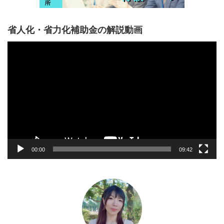
省人化・省力化補助金の解説動画
動
画
プ
レ
ー
ヤ
ー
00:00
09:42