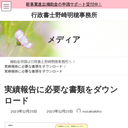
コ
ナ
新事業進出補助金の申請サポート受付中！
ン
ビ
行政書士野崎明穂事務所
テ
ゲ
ン
ー
ツ
シ
へ
ョ
メディア
ス
ン
キ
に
ッ
移
プ
動
補助金申請は行政書士野崎明穂事務所へ
実績報告に必要な書類をダウンロード
実績報告に必要な書類をダウンロード
実績報告に必要な書類をダウン
ロード
最
2023年12月25日
2023年12月25日
nozakiakiho
終
更
新