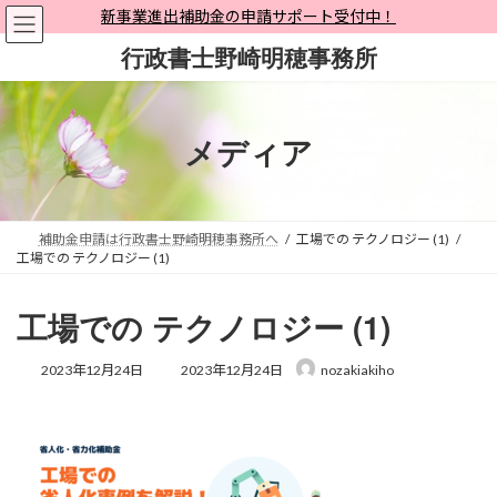
コ
ナ
新事業進出補助金の申請サポート受付中！
ン
ビ
行政書士野崎明穂事務所
テ
ゲ
ン
ー
ツ
シ
へ
ョ
メディア
ス
ン
キ
に
ッ
移
プ
動
補助金申請は行政書士野崎明穂事務所へ
工場での テクノロジー (1)
工場での テクノロジー (1)
工場での テクノロジー (1)
最
2023年12月24日
2023年12月24日
nozakiakiho
終
更
新
日
時
: