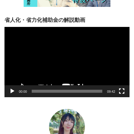
省人化・省力化補助金の解説動画
動
画
プ
レ
ー
ヤ
ー
00:00
09:42