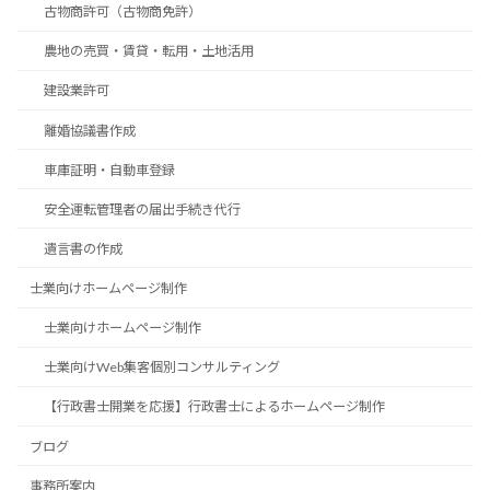
古物商許可（古物商免許）
農地の売買・賃貸・転用・土地活用
建設業許可
離婚協議書作成
車庫証明・自動車登録
安全運転管理者の届出手続き代行
遺言書の作成
士業向けホームページ制作
士業向けホームページ制作
士業向けWeb集客個別コンサルティング
【行政書士開業を応援】行政書士によるホームページ制作
ブログ
事務所案内