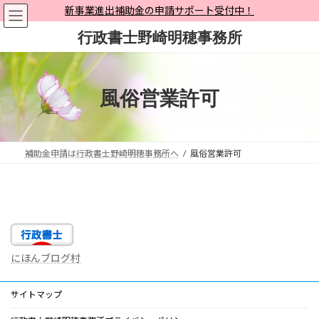
コ
ナ
新事業進出補助金の申請サポート受付中！
ン
ビ
行政書士野崎明穂事務所
テ
ゲ
ン
ー
ツ
シ
へ
ョ
風俗営業許可
ス
ン
キ
に
ッ
移
プ
動
補助金申請は行政書士野崎明穂事務所へ
風俗営業許可
にほんブログ村
サイトマップ