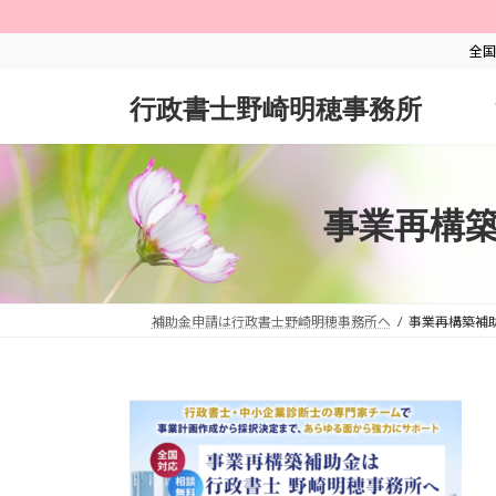
コ
ナ
ン
ビ
全国
テ
ゲ
ン
ー
行政書士野崎明穂事務所
ツ
シ
へ
ョ
ス
ン
キ
に
事業再構築補
ッ
移
プ
動
補助金申請は行政書士野崎明穂事務所へ
事業再構築補助金