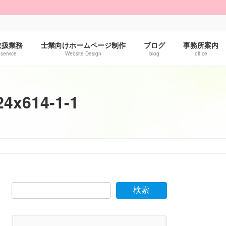
！
取扱業務
士業向けホームページ制作
ブログ
事務所案内
service
Website Design
blog
office
614-1-1
検索